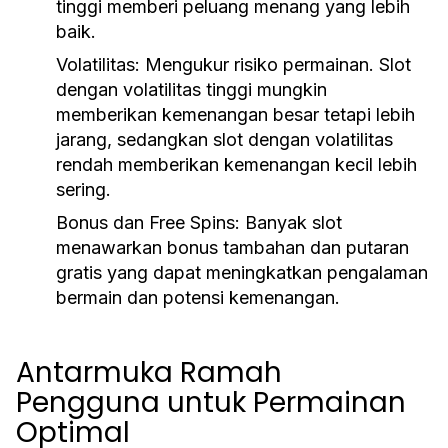
tinggi memberi peluang menang yang lebih
baik.
Volatilitas:
Mengukur risiko permainan. Slot
dengan volatilitas tinggi mungkin
memberikan kemenangan besar tetapi lebih
jarang, sedangkan slot dengan volatilitas
rendah memberikan kemenangan kecil lebih
sering.
Bonus dan Free Spins:
Banyak slot
menawarkan bonus tambahan dan putaran
gratis yang dapat meningkatkan pengalaman
bermain dan potensi kemenangan.
Antarmuka Ramah
Pengguna untuk Permainan
Optimal