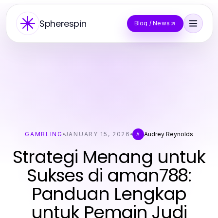
Spherespin
Blog / News
GAMBLING
JANUARY 15, 2026
Audrey Reynolds
A
Strategi Menang untuk
Sukses di aman788:
Panduan Lengkap
untuk Pemain Judi