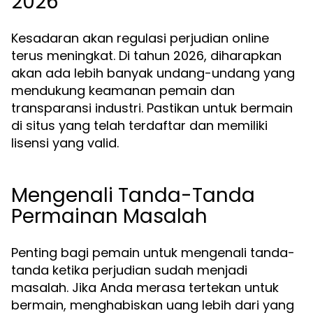
2026
Kesadaran akan regulasi perjudian online
terus meningkat. Di tahun 2026, diharapkan
akan ada lebih banyak undang-undang yang
mendukung keamanan pemain dan
transparansi industri. Pastikan untuk bermain
di situs yang telah terdaftar dan memiliki
lisensi yang valid.
Mengenali Tanda-Tanda
Permainan Masalah
Penting bagi pemain untuk mengenali tanda-
tanda ketika perjudian sudah menjadi
masalah. Jika Anda merasa tertekan untuk
bermain, menghabiskan uang lebih dari yang