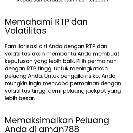
Memahami RTP dan
Volatilitas
Familiarisasi diri Anda dengan RTP dan
volatilitas akan membantu Anda membuat
keputusan yang lebih baik. Pilih permainan
dengan RTP tinggi untuk meningkatkan
peluang Anda. Untuk penggila risiko, Anda
mungkin ingin mencoba permainan dengan
volatilitas tinggi demi peluang jackpot yang
lebih besar.
Memaksimalkan Peluang
Anda di aman788