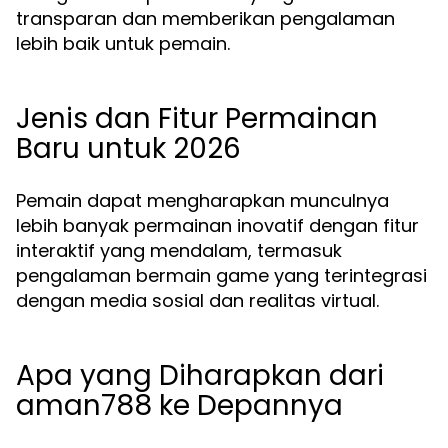
transparan dan memberikan pengalaman
lebih baik untuk pemain.
Jenis dan Fitur Permainan
Baru untuk 2026
Pemain dapat mengharapkan munculnya
lebih banyak permainan inovatif dengan fitur
interaktif yang mendalam, termasuk
pengalaman bermain game yang terintegrasi
dengan media sosial dan realitas virtual.
Apa yang Diharapkan dari
aman788 ke Depannya