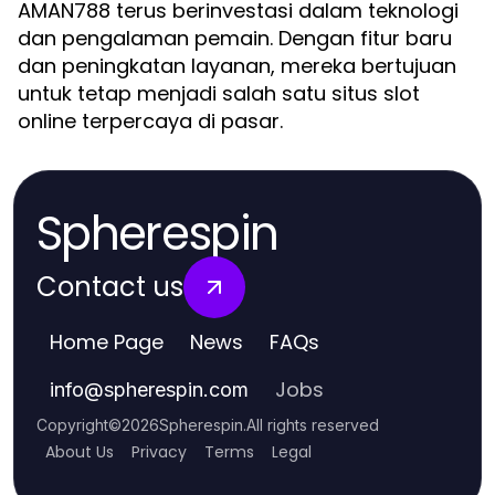
AMAN788 terus berinvestasi dalam teknologi
dan pengalaman pemain. Dengan fitur baru
dan peningkatan layanan, mereka bertujuan
untuk tetap menjadi salah satu situs slot
online terpercaya di pasar.
Spherespin
Contact us
Home Page
News
FAQs
Jobs
info
@
spherespin.com
Copyright
©
2026
Spherespin
.
All rights reserved
About Us
Privacy
Terms
Legal