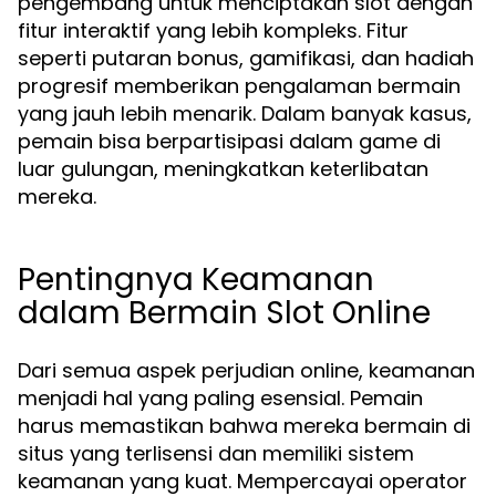
pengembang untuk menciptakan slot dengan
fitur interaktif yang lebih kompleks. Fitur
seperti putaran bonus, gamifikasi, dan hadiah
progresif memberikan pengalaman bermain
yang jauh lebih menarik. Dalam banyak kasus,
pemain bisa berpartisipasi dalam game di
luar gulungan, meningkatkan keterlibatan
mereka.
Pentingnya Keamanan
dalam Bermain Slot Online
Dari semua aspek perjudian online, keamanan
menjadi hal yang paling esensial. Pemain
harus memastikan bahwa mereka bermain di
situs yang terlisensi dan memiliki sistem
keamanan yang kuat. Mempercayai operator