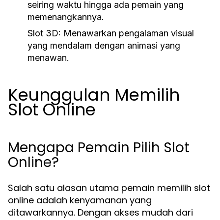
seiring waktu hingga ada pemain yang
memenangkannya.
Slot 3D:
Menawarkan pengalaman visual
yang mendalam dengan animasi yang
menawan.
Keunggulan Memilih
Slot Online
Mengapa Pemain Pilih Slot
Online?
Salah satu alasan utama pemain memilih slot
online adalah kenyamanan yang
ditawarkannya. Dengan akses mudah dari