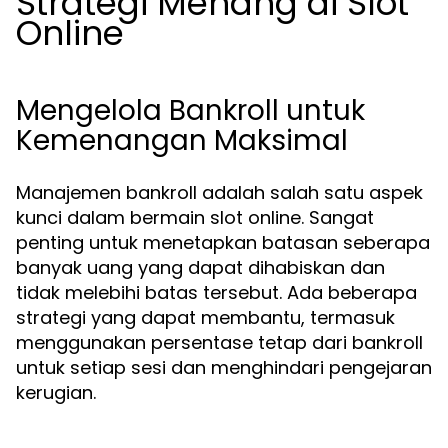
Strategi Menang di Slot
Online
Mengelola Bankroll untuk
Kemenangan Maksimal
Manajemen bankroll adalah salah satu aspek
kunci dalam bermain slot online. Sangat
penting untuk menetapkan batasan seberapa
banyak uang yang dapat dihabiskan dan
tidak melebihi batas tersebut. Ada beberapa
strategi yang dapat membantu, termasuk
menggunakan persentase tetap dari bankroll
untuk setiap sesi dan menghindari pengejaran
kerugian.