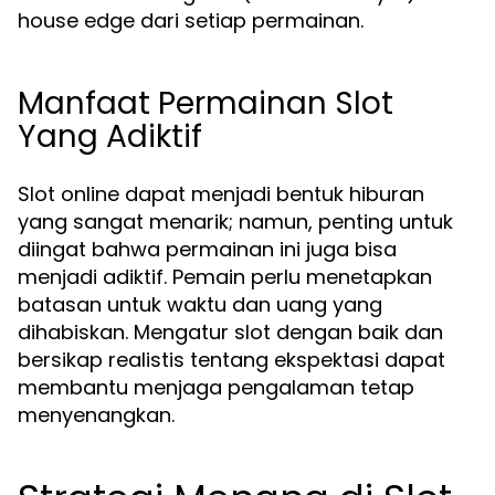
house edge dari setiap permainan.
Manfaat Permainan Slot
Yang Adiktif
Slot online dapat menjadi bentuk hiburan
yang sangat menarik; namun, penting untuk
diingat bahwa permainan ini juga bisa
menjadi adiktif. Pemain perlu menetapkan
batasan untuk waktu dan uang yang
dihabiskan. Mengatur slot dengan baik dan
bersikap realistis tentang ekspektasi dapat
membantu menjaga pengalaman tetap
menyenangkan.