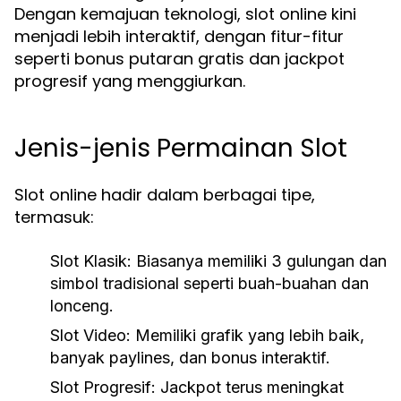
Dengan kemajuan teknologi, slot online kini
menjadi lebih interaktif, dengan fitur-fitur
seperti bonus putaran gratis dan jackpot
progresif yang menggiurkan.
Jenis-jenis Permainan Slot
Slot online hadir dalam berbagai tipe,
termasuk:
Slot Klasik:
Biasanya memiliki 3 gulungan dan
simbol tradisional seperti buah-buahan dan
lonceng.
Slot Video:
Memiliki grafik yang lebih baik,
banyak paylines, dan bonus interaktif.
Slot Progresif:
Jackpot terus meningkat