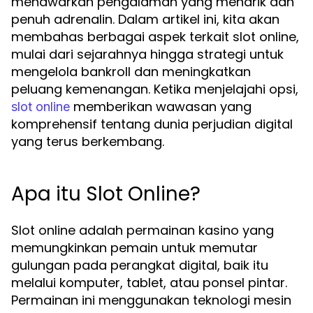
menawarkan pengalaman yang menarik dan
penuh adrenalin. Dalam artikel ini, kita akan
membahas berbagai aspek terkait slot online,
mulai dari sejarahnya hingga strategi untuk
mengelola bankroll dan meningkatkan
peluang kemenangan. Ketika menjelajahi opsi,
memberikan wawasan yang
slot online
komprehensif tentang dunia perjudian digital
yang terus berkembang.
Apa itu Slot Online?
Slot online adalah permainan kasino yang
memungkinkan pemain untuk memutar
gulungan pada perangkat digital, baik itu
melalui komputer, tablet, atau ponsel pintar.
Permainan ini menggunakan teknologi mesin