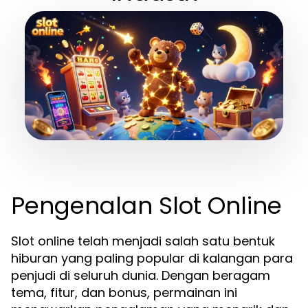
Pengenalan Slot Online
Slot online telah menjadi salah satu bentuk
hiburan yang paling popular di kalangan para
penjudi di seluruh dunia. Dengan beragam
tema, fitur, dan bonus, permainan ini