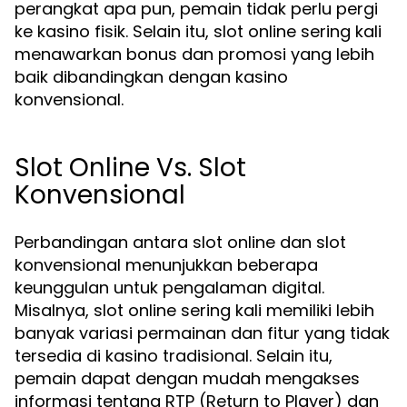
perangkat apa pun, pemain tidak perlu pergi
ke kasino fisik. Selain itu, slot online sering kali
menawarkan bonus dan promosi yang lebih
baik dibandingkan dengan kasino
konvensional.
Slot Online Vs. Slot
Konvensional
Perbandingan antara slot online dan slot
konvensional menunjukkan beberapa
keunggulan untuk pengalaman digital.
Misalnya, slot online sering kali memiliki lebih
banyak variasi permainan dan fitur yang tidak
tersedia di kasino tradisional. Selain itu,
pemain dapat dengan mudah mengakses
informasi tentang RTP (Return to Player) dan