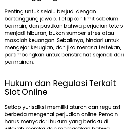
Penting untuk selalu berjudi dengan
bertanggung jawab. Tetapkan limit sebelum
bermain, dan pastikan bahwa perjudian tetap
menjadi hiburan, bukan sumber stres atau
masalah keuangan. Sebaiknya, hindari untuk
mengejar kerugian, dan jika merasa tertekan,
pertimbangkan untuk beristirahat sejenak dari
permainan.
Hukum dan Regulasi Terkait
Slot Online
Setiap yurisdiksi memiliki aturan dan regulasi
berbeda mengenai perjudian online. Pemain
harus menyadari hukum yang berlaku di
wilayah mereka dan memastikan bahwa