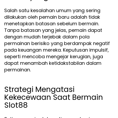
Salah satu kesalahan umum yang sering
dilakukan oleh pemain baru adalah tidak
menetapkan batasan sebelum bermain.
Tanpa batasan yang jelas, pemain dapat
dengan mudah terjebak dalam pola
permainan berisiko yang berdampak negatif
pada keuangan mereka. Keputusan impulsif,
seperti mencoba mengejar kerugian, juga
dapat menambah ketidakstabilan dalam
permainan.
Strategi Mengatasi
Kekecewaan Saat Bermain
Slot88