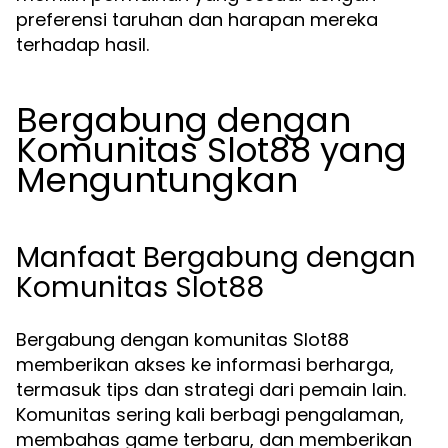
preferensi taruhan dan harapan mereka
terhadap hasil.
Bergabung dengan
Komunitas Slot88 yang
Menguntungkan
Manfaat Bergabung dengan
Komunitas Slot88
Bergabung dengan komunitas Slot88
memberikan akses ke informasi berharga,
termasuk tips dan strategi dari pemain lain.
Komunitas sering kali berbagi pengalaman,
membahas game terbaru, dan memberikan