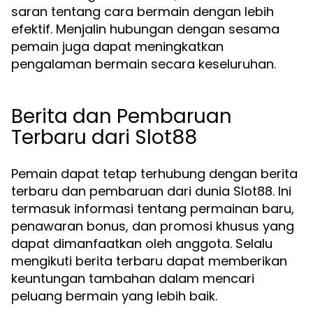
saran tentang cara bermain dengan lebih
efektif. Menjalin hubungan dengan sesama
pemain juga dapat meningkatkan
pengalaman bermain secara keseluruhan.
Berita dan Pembaruan
Terbaru dari Slot88
Pemain dapat tetap terhubung dengan berita
terbaru dan pembaruan dari dunia Slot88. Ini
termasuk informasi tentang permainan baru,
penawaran bonus, dan promosi khusus yang
dapat dimanfaatkan oleh anggota. Selalu
mengikuti berita terbaru dapat memberikan
keuntungan tambahan dalam mencari
peluang bermain yang lebih baik.