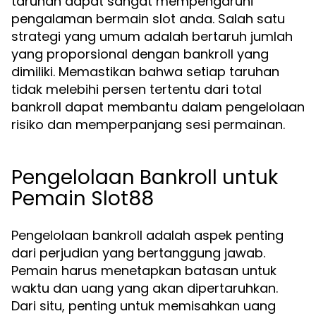
taruhan dapat sangat mempengaruhi
pengalaman bermain slot anda. Salah satu
strategi yang umum adalah bertaruh jumlah
yang proporsional dengan bankroll yang
dimiliki. Memastikan bahwa setiap taruhan
tidak melebihi persen tertentu dari total
bankroll dapat membantu dalam pengelolaan
risiko dan memperpanjang sesi permainan.
Pengelolaan Bankroll untuk
Pemain Slot88
Pengelolaan bankroll adalah aspek penting
dari perjudian yang bertanggung jawab.
Pemain harus menetapkan batasan untuk
waktu dan uang yang akan dipertaruhkan.
Dari situ, penting untuk memisahkan uang