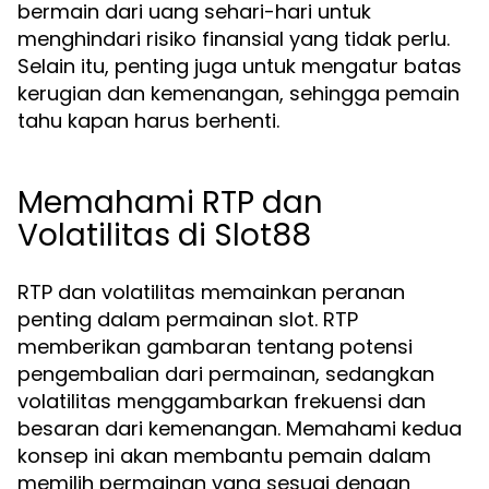
bermain dari uang sehari-hari untuk
menghindari risiko finansial yang tidak perlu.
Selain itu, penting juga untuk mengatur batas
kerugian dan kemenangan, sehingga pemain
tahu kapan harus berhenti.
Memahami RTP dan
Volatilitas di Slot88
RTP dan volatilitas memainkan peranan
penting dalam permainan slot. RTP
memberikan gambaran tentang potensi
pengembalian dari permainan, sedangkan
volatilitas menggambarkan frekuensi dan
besaran dari kemenangan. Memahami kedua
konsep ini akan membantu pemain dalam
memilih permainan yang sesuai dengan