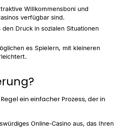
attraktive Willkommensboni und
asinos verfügbar sind.
den Druck in sozialen Situationen
glichen es Spielern, mit kleineren
leichtert.
ierung?
 Regel ein einfacher Prozess, der in
swürdiges Online-Casino aus, das Ihren