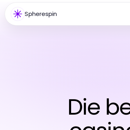
Spherespin
Die be