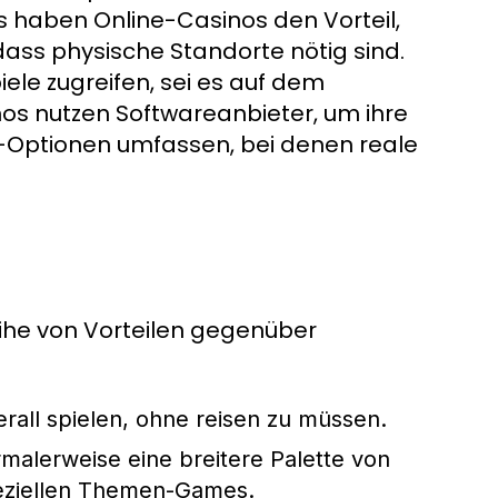
s haben Online-Casinos den Vorteil,
dass physische Standorte nötig sind.
iele zugreifen, sei es auf dem
os nutzen Softwareanbieter, um ihre
er-Optionen umfassen, bei denen reale
eihe von Vorteilen gegenüber
rall spielen, ohne reisen zu müssen.
malerweise eine breitere Palette von
speziellen Themen-Games.