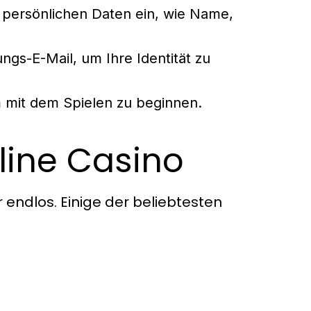
 persönlichen Daten ein, wie Name,
ngs-E-Mail, um Ihre Identität zu
m mit dem Spielen zu beginnen.
line Casino
r endlos. Einige der beliebtesten