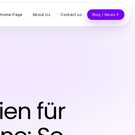
Home Page
About Us
Contact us
Blog / News
ien für