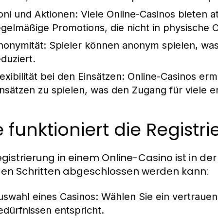
oni und Aktionen:
Viele Online-Casinos bieten 
egelmäßige Promotions, die nicht in physische C
nonymität:
Spieler können anonym spielen, was 
eduziert.
exibilität bei den Einsätzen:
Online-Casinos ermö
insätzen zu spielen, was den Zugang für viele er
 funktioniert die Registr
egistrierung in einem Online-Casino ist in der
en Schritten abgeschlossen werden kann:
uswahl eines Casinos:
Wählen Sie ein vertrauen
edürfnissen entspricht.