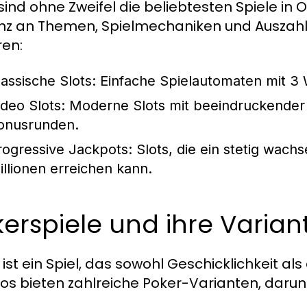
 sind ohne Zweifel die beliebtesten Spiele in 
nz an Themen, Spielmechaniken und Auszahl
en:
lassische Slots:
Einfache Spielautomaten mit 3 
ideo Slots:
Moderne Slots mit beeindruckender 
onusrunden.
rogressive Jackpots:
Slots, die ein stetig wach
illionen erreichen kann.
erspiele und ihre Varian
 ist ein Spiel, das sowohl Geschicklichkeit als
os bieten zahlreiche Poker-Varianten, darun