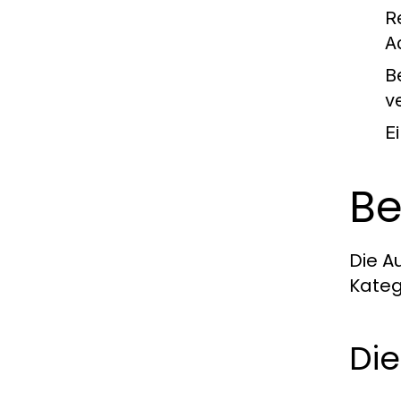
R
A
B
ve
E
Be
Die A
Kateg
Die