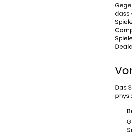
Gegen
dass 
Spiel
Compu
Spiel
Deale
Vor
Das S
physi
B
G
S