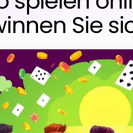
 spielen onl
innen Sie si